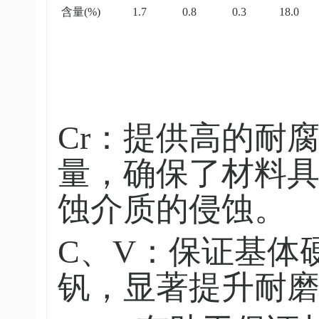
含量(%)
1.7
0.8
0.3
18.0
Cr：提供高的耐
量，确保了材料
蚀介质的侵蚀。
C、V：保证基体
钒，显著提升耐